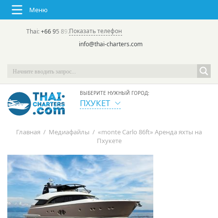
Меню
Показать телефон
Thai:
+66 95 892 7646
(rus/eng) | в России:
+7 913 231-66-09
info@thai-charters.com
ВЫБЕРИТЕ НУЖНЫЙ ГОРОД:
ПХУКЕТ
Главная
/
Медиафайлы
/
«monte Carlo 86ft» Аренда яхты на
Пхукете