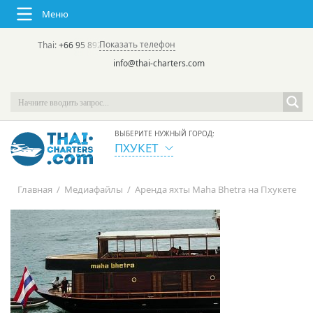
Меню
Показать телефон
Thai:
+66 95 892 7646
(rus/eng) | в России:
+7 913 231-66-09
info@thai-charters.com
ВЫБЕРИТЕ НУЖНЫЙ ГОРОД:
ПХУКЕТ
Главная
/
Медиафайлы
/
Аренда яхты Maha Bhetra на Пхукете