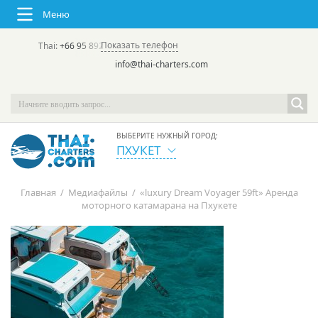
Меню
Показать телефон
Thai:
+66 95 892 7646
(rus/eng) | в России:
+7 913 231-66-09
info@thai-charters.com
ВЫБЕРИТЕ НУЖНЫЙ ГОРОД:
ПХУКЕТ
Главная
/
Медиафайлы
/
«luxury Dream Voyager 59ft» Аренда
моторного катамарана на Пхукете