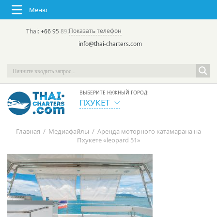
Меню
Показать телефон
Thai:
+66 95 892 7646
(rus/eng) | в России:
+7 913 231-66-09
info@thai-charters.com
ВЫБЕРИТЕ НУЖНЫЙ ГОРОД:
ПХУКЕТ
Главная
/
Медиафайлы
/
Аренда моторного катамарана на
Пхукете «leopard 51»