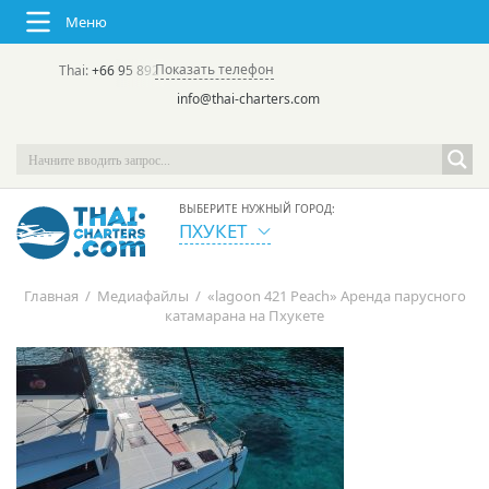
Меню
Показать телефон
Thai:
+66 95 892 7646
(rus/eng) | в России:
+7 913 231-66-09
info@thai-charters.com
ВЫБЕРИТЕ НУЖНЫЙ ГОРОД:
ПХУКЕТ
Главная
/
Медиафайлы
/
«lagoon 421 Peach» Аренда парусного
катамарана на Пхукете