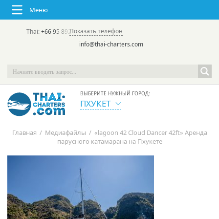
Меню
Показать телефон
Thai:
+66 95 892 7646
(rus/eng) | в России:
+7 913 231-66-09
info@thai-charters.com
ВЫБЕРИТЕ НУЖНЫЙ ГОРОД:
ПХУКЕТ
Главная
/
Медиафайлы
/
«lagoon 42 Cloud Dancer 42ft» Аренда
парусного катамарана на Пхукете