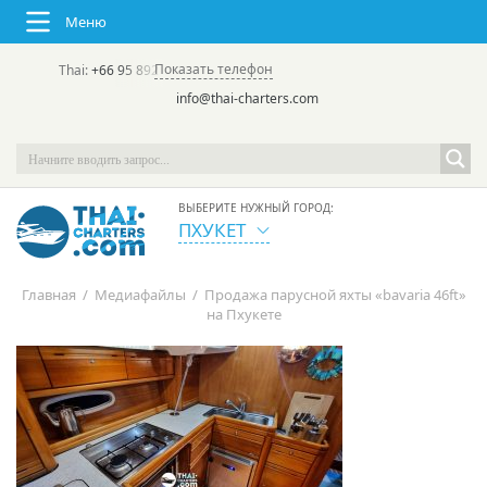
Меню
Показать телефон
Thai:
+66 95 892 7646
(rus/eng) | в России:
+7 913 231-66-09
info@thai-charters.com
ВЫБЕРИТЕ НУЖНЫЙ ГОРОД:
ПХУКЕТ
Главная
/
Медиафайлы
/
Продажа парусной яхты «bavaria 46ft»
на Пхукете