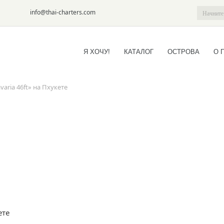
6-09
info@thai-charters.com
Я ХОЧУ!
КАТАЛОГ
ОСТРОВА
О 
aria 46ft» на Пхукете
ете