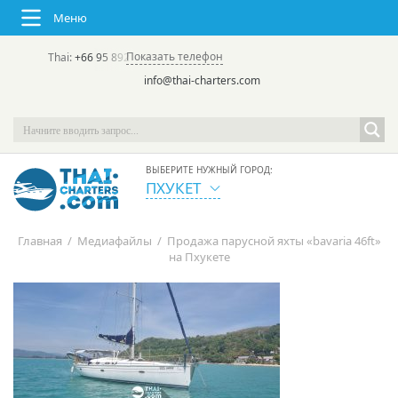
Меню
Показать телефон
Thai:
+66 95 892 7646
(rus/eng) | в России:
+7 913 231-66-09
info@thai-charters.com
ВЫБЕРИТЕ НУЖНЫЙ ГОРОД:
ПХУКЕТ
Главная
/
Медиафайлы
/
Продажа парусной яхты «bavaria 46ft»
на Пхукете