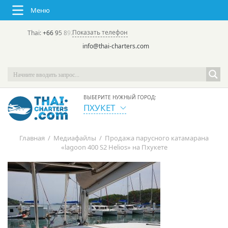
Меню
Показать телефон
Thai:
+66 95 892 7646
(rus/eng) | в России:
+7 913 231-66-09
info@thai-charters.com
ВЫБЕРИТЕ НУЖНЫЙ ГОРОД:
ПХУКЕТ
Главная
/
Медиафайлы
/
Продажа парусного катамарана
«lagoon 400 S2 Helios» на Пхукете