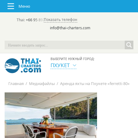
Меню
Показать телефон
Thai:
+66 95 892 7646
(rus/eng) | в России:
+7 913 231-66-09
info@thai-charters.com
ВЫБЕРИТЕ НУЖНЫЙ ГОРОД:
ПХУКЕТ
Главная
/
Медиафайлы
/
Аренда яхты на Пхукете «ferretti 80»