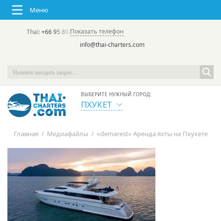
Меню
Показать телефон
Thai:
+66 95 892 7646
(rus/eng) | в России:
+7 913 231-66-09
info@thai-charters.com
ВЫБЕРИТЕ НУЖНЫЙ ГОРОД:
ПХУКЕТ
Главная
/
Медиафайлы
/
«demarest» Аренда яхты на Пхукете