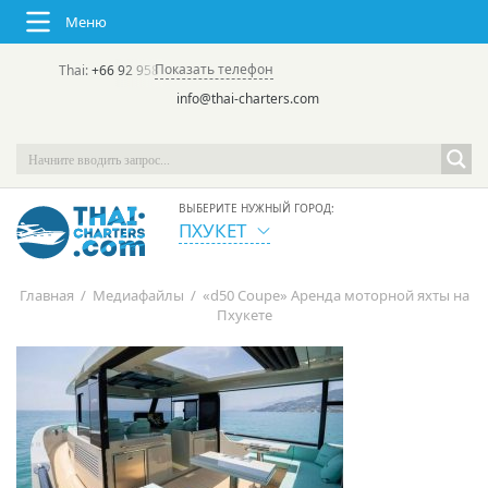
Меню
Показать телефон
Thai:
+66 92 958 8644
(rus/eng) | в России:
+7 913 231-66-09
info@thai-charters.com
ВЫБЕРИТЕ НУЖНЫЙ ГОРОД:
ПХУКЕТ
Главная
/
Медиафайлы
/
«d50 Coupe» Аренда моторной яхты на
Пхукете