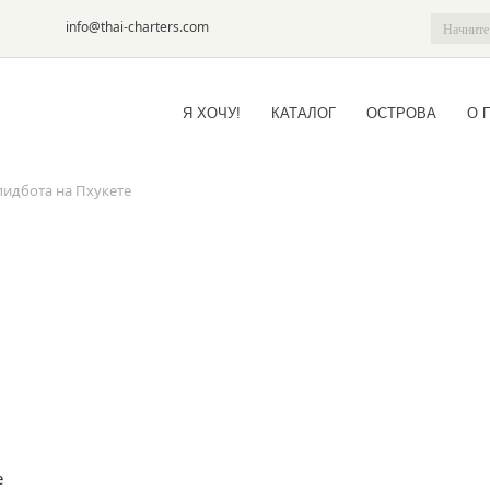
6-09
info@thai-charters.com
Я ХОЧУ!
КАТАЛОГ
ОСТРОВА
О 
спидбота на Пхукете
е