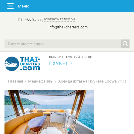
Меню
Показать телефон
Thai:
+66 95 892 7646
(rus/eng) | в России:
+7 913 231-66-09
info@thai-charters.com
ВЫБЕРИТЕ НУЖНЫЙ ГОРОД:
ПХУКЕТ
Главная
/
Медиафайлы
/
Аренда яхты на Пхукете Chowa 74 Ft