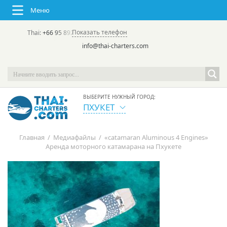
Меню
Показать телефон
Thai:
+66 95 892 7646
(rus/eng) | в России:
+7 913 231-66-09
info@thai-charters.com
ВЫБЕРИТЕ НУЖНЫЙ ГОРОД:
ПХУКЕТ
Главная
/
Медиафайлы
/
«catamaran Aluminous 4 Engines»
Аренда моторного катамарана на Пхукете