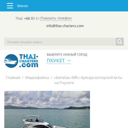
Меню
Показать телефон
Thai:
+66 95 892 7646
(rus/eng) | в России:
+7 913 231-66-09
info@thai-charters.com
ВЫБЕРИТЕ НУЖНЫЙ ГОРОД:
ПХУКЕТ
Главная
/
Медиафайлы
/
«benetau 49ft» Аренда моторной яхты
на Пхукете