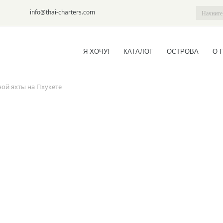
6-09
info@thai-charters.com
Я ХОЧУ!
КАТАЛОГ
ОСТРОВА
О 
ной яхты на Пхукете