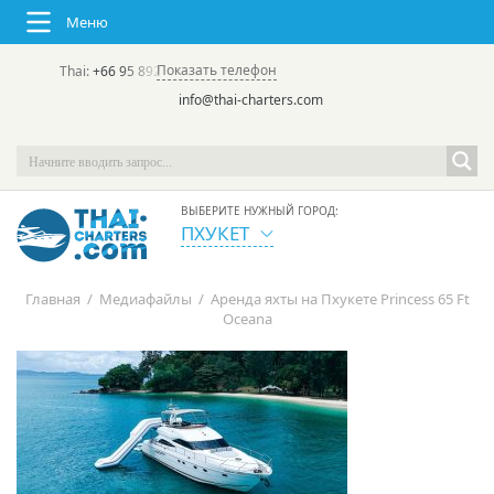
Меню
Показать телефон
Thai:
+66 95 892 7646
(rus/eng) | в России:
+7 913 231-66-09
info@thai-charters.com
ВЫБЕРИТЕ НУЖНЫЙ ГОРОД:
ПХУКЕТ
Главная
/
Медиафайлы
/
Аренда яхты на Пхукете Princess 65 Ft
Oceana