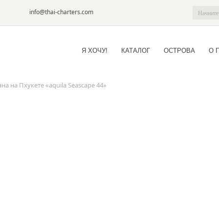
6-09
info@thai-charters.com
Я ХОЧУ!
КАТАЛОГ
ОСТРОВА
О 
а на Пхукете «aquila Seascape 44»