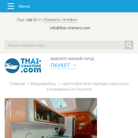
Меню
Показать телефон
Thai:
+66 95 892 7646
(rus/eng) | в России:
+7 913 231-66-09
info@thai-charters.com
ВЫБЕРИТЕ НУЖНЫЙ ГОРОД:
ПХУКЕТ
Главная
/
Медиафайлы
/
«aphrodite One» Аренда парусного
катамарана на Пхукете